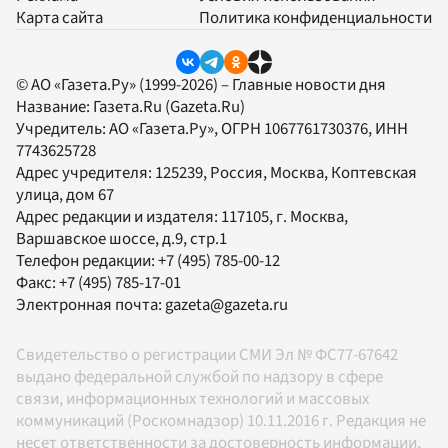
Карта сайта
Политика конфиденциальности
© АО «Газета.Ру» (1999-2026) – Главные новости дня
Название:
Газета.Ru
(Gazeta.Ru)
Учредитель:
АО «Газета.Ру»
, ОГРН 1067761730376, ИНН
7743625728
Адрес учредителя: 125239, Россия, Москва, Коптевская
улица, дом 67
Адрес редакции и издателя:
117105
, г.
Москва
,
Варшавское шоссе, д.9, стр.1
Телефон редакции:
+7 (495) 785-00-12
Факс:
+7 (495) 785-17-01
Электронная почта:
gazeta@gazeta.ru
Свидетельство о регистрации СМИ Эл № ФС77-67642
выдано федеральной службой по надзору в сфере
связи, информационных технологий и массовых
коммуникаций (Роскомнадзор) 10.11.2016 г. Редакция не
несет ответственности за достоверность информации,