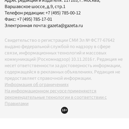
Адрес редакции и издателя:
117105
, г.
Москва
,
Варшавское шоссе, д.9, стр.1
Телефон редакции:
+7 (495) 785-00-12
Факс:
+7 (495) 785-17-01
Электронная почта:
gazeta@gazeta.ru
Свидетельство о регистрации СМИ Эл № ФС77-67642
выдано федеральной службой по надзору в сфере
связи, информационных технологий и массовых
коммуникаций (Роскомнадзор) 10.11.2016 г. Редакция не
несет ответственности за достоверность информации,
содержащейся в рекламных объявлениях. Редакция не
предоставляет справочной информации.
Информация об ограничениях
На информационном ресурсе применяются
рекомендательные технологии в соответствии с
Правилами
18+