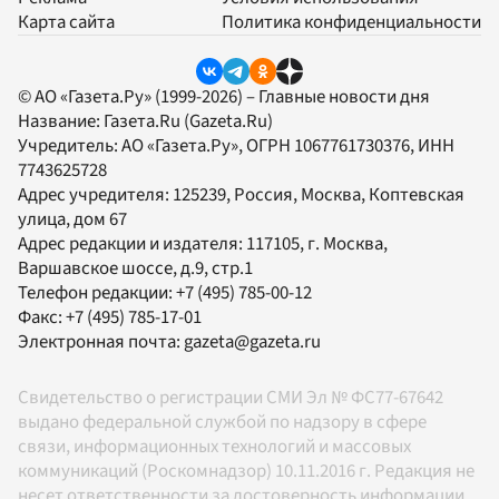
Карта сайта
Политика конфиденциальности
© АО «Газета.Ру» (1999-2026) – Главные новости дня
Название:
Газета.Ru
(Gazeta.Ru)
Учредитель:
АО «Газета.Ру»
, ОГРН 1067761730376, ИНН
7743625728
Адрес учредителя: 125239, Россия, Москва, Коптевская
улица, дом 67
Адрес редакции и издателя:
117105
, г.
Москва
,
Варшавское шоссе, д.9, стр.1
Телефон редакции:
+7 (495) 785-00-12
Факс:
+7 (495) 785-17-01
Электронная почта:
gazeta@gazeta.ru
Свидетельство о регистрации СМИ Эл № ФС77-67642
выдано федеральной службой по надзору в сфере
связи, информационных технологий и массовых
коммуникаций (Роскомнадзор) 10.11.2016 г. Редакция не
несет ответственности за достоверность информации,