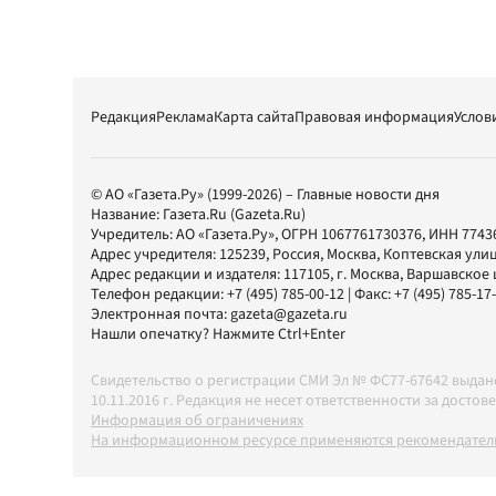
Редакция
Реклама
Карта сайта
Правовая информация
Услов
© АО «Газета.Ру» (1999-2026) – Главные новости дня
Название:
Газета.Ru
(Gazeta.Ru)
Учредитель:
АО «Газета.Ру»
, ОГРН 1067761730376, ИНН 7743
Адрес учредителя: 125239, Россия, Москва, Коптевская улиц
Адрес редакции и издателя:
117105
, г.
Москва
,
Варшавское шо
Телефон редакции:
+7 (495) 785-00-12
| Факс:
+7 (495) 785-17
Электронная почта:
gazeta@gazeta.ru
Нашли опечатку? Нажмите Ctrl+Enter
Свидетельство о регистрации СМИ Эл № ФС77-67642 выда
10.11.2016 г. Редакция не несет ответственности за дос
Информация об ограничениях
На информационном ресурсе применяются рекомендатель