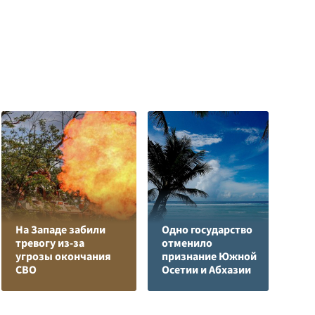
На Западе забили
Одно государство
Л
тревогу из-за
отменило
з
угрозы окончания
признание Южной
в
СВО
Осетии и Абхазии
р