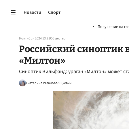
Новости
Спорт
Покушение на гл
9 октября 2024 13:21
Общество
Российский синоптик в
«Милтон»
Синоптик Вильфанд: ураган «Милтон» может ст
Екатерина Резанова-Яцкевич