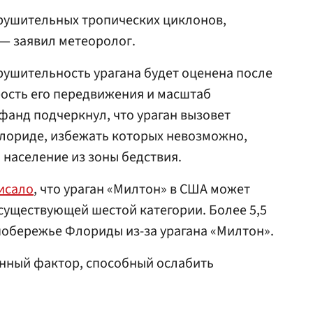
зрушительных тропических циклонов,
— заявил метеоролог.
зрушительность урагана будет оценена после
орость его передвижения и масштаб
анд подчеркнул, что ураган вызовет
ориде, избежать которых невозможно,
 население из зоны бедствия.
исало
, что ураган «Милтон» в США может
существующей шестой категории. Более 5,5
обережье Флориды из-за урагана «Милтон».
ный фактор, способный ослабить