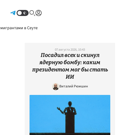
Авторизоваться
 мигрантами в Сеуте
07 августа 2026, 10:43
Посадил всех и скинул
ядерную бомбу: каким
президентом мог бы стать
ИИ
Виталий Рюмшин