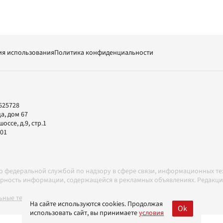
ия использования
Политика конфиденциальности
625728
а, дом 67
ссе, д.9, стр.1
-01
но федеральной службой по надзору в сфере связи, информационных т
товерность информации, содержащейся в рекламных объявлениях. Редак
ные технологии в соответствии с Правилами
На сайте используются cookies. Продолжая
Ok
использовать сайт, вы принимаете
условия