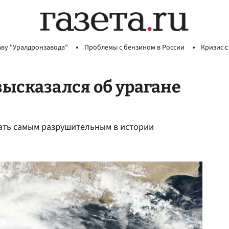
аву "Уралдронзавода"
Проблемы с бензином в России
Кризис с
ысказался об урагане
ать самым разрушительным в истории