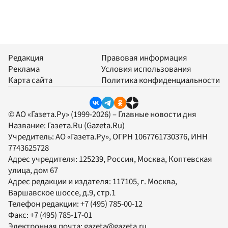
Редакция
Правовая информация
Реклама
Условия использования
Карта сайта
Политика конфиденциальности
© АО «Газета.Ру» (1999-2026) – Главные новости дня
Название:
Газета.Ru
(Gazeta.Ru)
Учредитель:
АО «Газета.Ру»
, ОГРН 1067761730376, ИНН
7743625728
Адрес учредителя: 125239, Россия, Москва, Коптевская
улица, дом 67
Адрес редакции и издателя:
117105
, г.
Москва
,
Варшавское шоссе, д.9, стр.1
Телефон редакции:
+7 (495) 785-00-12
Факс:
+7 (495) 785-17-01
Электронная почта:
gazeta@gazeta.ru