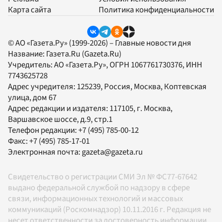
Карта сайта
Политика конфиденциальности
© АО «Газета.Ру» (1999-2026) – Главные новости дня
Название:
Газета.Ru
(Gazeta.Ru)
Учредитель:
АО «Газета.Ру»
, ОГРН 1067761730376, ИНН
7743625728
Адрес учредителя: 125239, Россия, Москва, Коптевская
улица, дом 67
Адрес редакции и издателя:
117105
, г.
Москва
,
Варшавское шоссе, д.9, стр.1
Телефон редакции:
+7 (495) 785-00-12
Факс:
+7 (495) 785-17-01
Электронная почта:
gazeta@gazeta.ru
Свидетельство о регистрации СМИ Эл № ФС77-67642
выдано федеральной службой по надзору в сфере
связи, информационных технологий и массовых
коммуникаций (Роскомнадзор) 10.11.2016 г. Редакция не
несет ответственности за достоверность информации,