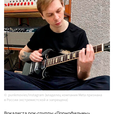
punkmovies/Instagram (владелец компания Meta признана
в России экстремистской и запрещена)
Вокалиста рок-группы «Порнофильмы»