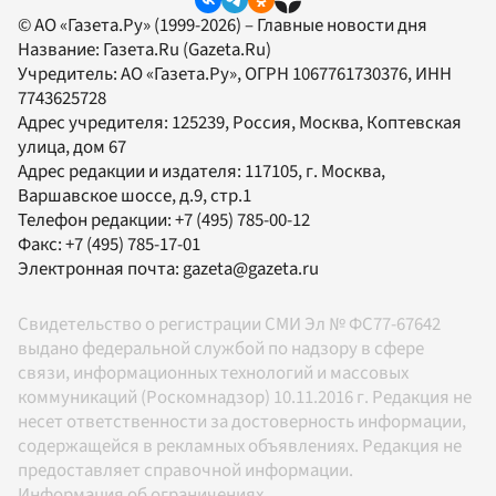
© АО «Газета.Ру» (1999-2026) – Главные новости дня
Название:
Газета.Ru
(Gazeta.Ru)
Учредитель:
АО «Газета.Ру»
, ОГРН 1067761730376, ИНН
7743625728
Адрес учредителя: 125239, Россия, Москва, Коптевская
улица, дом 67
Адрес редакции и издателя:
117105
, г.
Москва
,
Варшавское шоссе, д.9, стр.1
Телефон редакции:
+7 (495) 785-00-12
Факс:
+7 (495) 785-17-01
Электронная почта:
gazeta@gazeta.ru
Свидетельство о регистрации СМИ Эл № ФС77-67642
выдано федеральной службой по надзору в сфере
связи, информационных технологий и массовых
коммуникаций (Роскомнадзор) 10.11.2016 г. Редакция не
несет ответственности за достоверность информации,
содержащейся в рекламных объявлениях. Редакция не
предоставляет справочной информации.
Информация об ограничениях