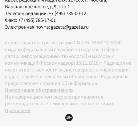
Варшавское шоссе, д.9, стр.1
Телефон редакции:
+7 (495) 785-00-12
Факс:
+7 (495) 785-17-01
Электронная почта:
gazeta@gazeta.ru
Свидетельство о регистрации СМИ Эл № ФС77-67642
выдано федеральной службой по надзору в сфере
связи, информационных технологий и массовых
коммуникаций (Роскомнадзор) 10.11.2016 г. Редакция не
несет ответственности за достоверность информации,
содержащейся в рекламных объявлениях. Редакция не
предоставляет справочной информации.
Информация об ограничениях
На информационном ресурсе применяются
рекомендательные технологии в соответствии с
Правилами
18+