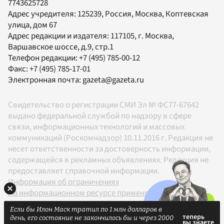
7743625728
Адрес учредителя: 125239, Россия, Москва, Коптевская
улица, дом 67
Адрес редакции и издателя:
117105
, г.
Москва
,
Варшавское шоссе, д.9, стр.1
Телефон редакции:
+7 (495) 785-00-12
Факс:
+7 (495) 785-17-01
Электронная почта:
gazeta@gazeta.ru
Свидетельство о регистрации СМИ Эл № ФС77-67642
выдано федеральной службой по надзору в сфере
связи, информационных технологий и массовых
коммуникаций (Роскомнадзор) 10.11.2016 г. Редакция не
несет ответственности за достоверность информации,
содержащейся в рекламных объявлениях. Редакция не
предоставляет справочной информации.
Информация об ограничениях
На информационном ресурсе применяются
рекомендательные технологии в соответствии с
Если бы Илон Маск тратил по 1 млн долларов в
Правилами
день, его состояние не закончилось бы и через 2000