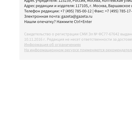
Адрес учредителя: 125239, Россия, Москва, Коптевская улиц
Адрес редакции и издателя:
117105
, г.
Москва
,
Варшавское шо
Телефон редакции:
+7 (495) 785-00-12
| Факс:
+7 (495) 785-17
Электронная почта:
gazeta@gazeta.ru
Нашли опечатку? Нажмите Ctrl+Enter
Свидетельство о регистрации СМИ Эл № ФС77-67642 выда
10.11.2016 г. Редакция не несет ответственности за дос
Информация об ограничениях
На информационном ресурсе применяются рекомендатель