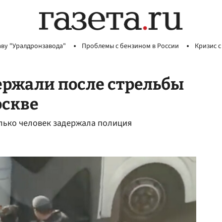
аву "Уралдронзавода"
Проблемы с бензином в России
Кризис с
ержали после стрельбы
оскве
колько человек задержала полиция