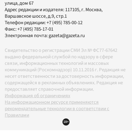
улица, дом 67
Адрес редакции и издателя:
117105
, г.
Москва
,
Варшавское шоссе, д.9, стр.1
Телефон редакции:
+7 (495) 785-00-12
Факс:
+7 (495) 785-17-01
Электронная почта:
gazeta@gazeta.ru
Свидетельство о регистрации СМИ Эл № ФС77-67642
выдано федеральной службой по надзору в сфере
связи, информационных технологий и массовых
коммуникаций (Роскомнадзор) 10.11.2016 г. Редакция не
несет ответственности за достоверность информации,
содержащейся в рекламных объявлениях. Редакция не
предоставляет справочной информации.
Информация об ограничениях
На информационном ресурсе применяются
рекомендательные технологии в соответствии с
Правилами
18+