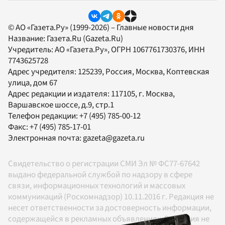
© АО «Газета.Ру» (1999-2026) – Главные новости дня
Название:
Газета.Ru
(Gazeta.Ru)
Учредитель:
АО «Газета.Ру»
, ОГРН 1067761730376, ИНН
7743625728
Адрес учредителя: 125239, Россия, Москва, Коптевская
улица, дом 67
Адрес редакции и издателя:
117105
, г.
Москва
,
Варшавское шоссе, д.9, стр.1
Телефон редакции:
+7 (495) 785-00-12
Факс:
+7 (495) 785-17-01
Электронная почта:
gazeta@gazeta.ru
Свидетельство о регистрации СМИ Эл № ФС77-67642
выдано федеральной службой по надзору в сфере
связи, информационных технологий и массовых
коммуникаций (Роскомнадзор) 10.11.2016 г. Редакция не
несет ответственности за достоверность информации,
содержащейся в рекламных объявлениях. Редакция не