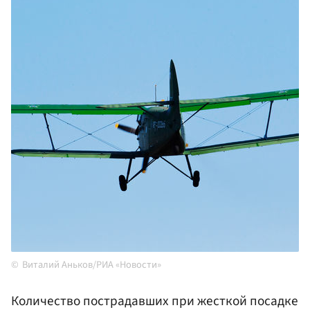
Виталий Аньков/РИА «Новости»
Количество пострадавших при жесткой посадке