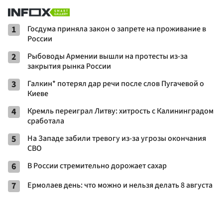
1
Госдума приняла закон о запрете на проживание в
России
2
Рыбоводы Армении вышли на протесты из-за
закрытия рынка России
3
Галкин* потерял дар речи после слов Пугачевой о
Киеве
4
Кремль переиграл Литву: хитрость с Калининградом
сработала
5
На Западе забили тревогу из-за угрозы окончания
СВО
6
В России стремительно дорожает сахар
7
Ермолаев день: что можно и нельзя делать 8 августа