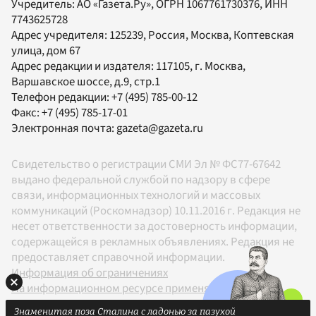
Учредитель:
АО «Газета.Ру»
, ОГРН 1067761730376, ИНН
7743625728
Адрес учредителя: 125239, Россия, Москва, Коптевская
улица, дом 67
Адрес редакции и издателя:
117105
, г.
Москва
,
Варшавское шоссе, д.9, стр.1
Телефон редакции:
+7 (495) 785-00-12
Факс:
+7 (495) 785-17-01
Электронная почта:
gazeta@gazeta.ru
Свидетельство о регистрации СМИ Эл № ФС77-67642
выдано федеральной службой по надзору в сфере
связи, информационных технологий и массовых
коммуникаций (Роскомнадзор) 10.11.2016 г. Редакция не
несет ответственности за достоверность информации,
содержащейся в рекламных объявлениях. Редакция не
предоставляет справочной информации.
Информация об ограничениях
На информационном ресурсе применяются
рекомендательные технологии в соответствии с
Знаменитая поза Сталина с ладонью за пазухой