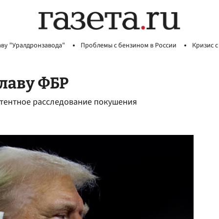
аву "Уралдронзавода"
Проблемы с бензином в России
Кризис с
лаву ФБР
етентное расследование покушения