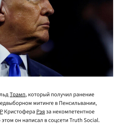
льд
Трамп
, который получил ранение
редвыборном митинге в Пенсильвании,
Р
Кристофера
Рэя
за некомпетентное
этом он написал в соцсети Truth Social.