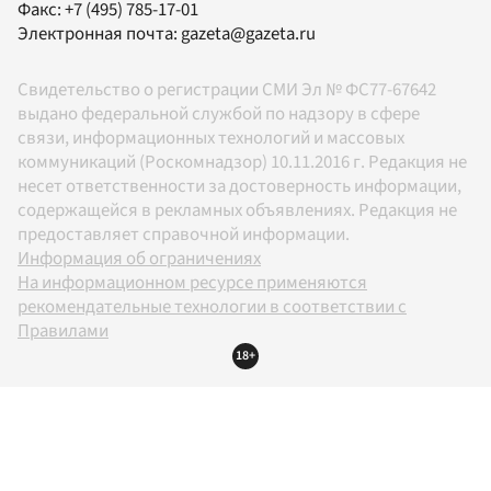
Факс:
+7 (495) 785-17-01
Электронная почта:
gazeta@gazeta.ru
Свидетельство о регистрации СМИ Эл № ФС77-67642
выдано федеральной службой по надзору в сфере
связи, информационных технологий и массовых
коммуникаций (Роскомнадзор) 10.11.2016 г. Редакция не
несет ответственности за достоверность информации,
содержащейся в рекламных объявлениях. Редакция не
предоставляет справочной информации.
Информация об ограничениях
На информационном ресурсе применяются
рекомендательные технологии в соответствии с
Правилами
18+