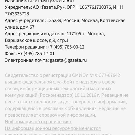
Название:
Газета.Ru
(Gazeta.Ru)
Учредитель:
АО «Газета.Ру»
, ОГРН 1067761730376, ИНН
7743625728
Адрес учредителя: 125239, Россия, Москва, Коптевская
улица, дом 67
Адрес редакции и издателя:
117105
, г.
Москва
,
Варшавское шоссе, д.9, стр.1
Телефон редакции:
+7 (495) 785-00-12
Факс:
+7 (495) 785-17-01
Электронная почта:
gazeta@gazeta.ru
Свидетельство о регистрации СМИ Эл № ФС77-67642
выдано федеральной службой по надзору в сфере
связи, информационных технологий и массовых
коммуникаций (Роскомнадзор) 10.11.2016 г. Редакция не
несет ответственности за достоверность информации,
содержащейся в рекламных объявлениях. Редакция не
предоставляет справочной информации.
Информация об ограничениях
На информационном ресурсе применяются