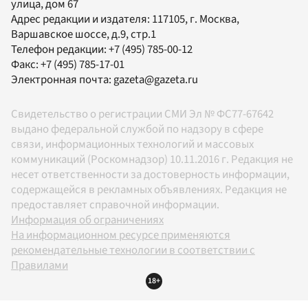
улица, дом 67
Адрес редакции и издателя:
117105
, г.
Москва
,
Варшавское шоссе, д.9, стр.1
Телефон редакции:
+7 (495) 785-00-12
Факс:
+7 (495) 785-17-01
Электронная почта:
gazeta@gazeta.ru
Свидетельство о регистрации СМИ Эл № ФС77-67642
выдано федеральной службой по надзору в сфере
связи, информационных технологий и массовых
коммуникаций (Роскомнадзор) 10.11.2016 г. Редакция не
несет ответственности за достоверность информации,
содержащейся в рекламных объявлениях. Редакция не
предоставляет справочной информации.
Информация об ограничениях
На информационном ресурсе применяются
рекомендательные технологии в соответствии с
Правилами
18+