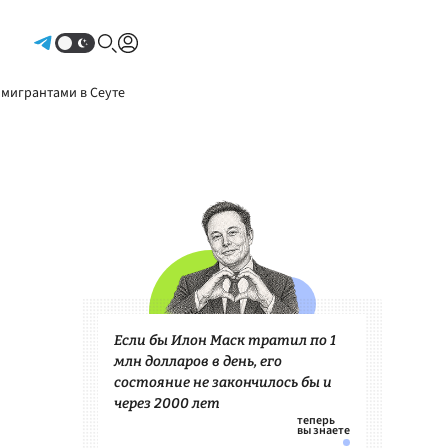
Авторизоваться
 мигрантами в Сеуте
Если бы Илон Маск тратил по 1
млн долларов в день, его
состояние не закончилось бы и
через 2000 лет