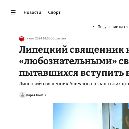
Новости
Спорт
Покушение на гл
1 июля 2024 14:05
Общество
Липецкий священник 
«любознательными» св
пытавшихся вступить 
Липецкий священник Ащеулов назвал своих д
Дарья Колаш