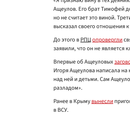
«Я признаю вину в тех деяния
Ащеулов. Его брат Тимофей до
но не считает это виной. Тре
высказал своего отношения 
До этого в
РПЦ
опровергли
св
заявили, что он не является 
Впервые об Ащеуловых
загов
Игоря Ащеулова написала на 
над ней и детьми. Сам Ащеул
разладом».
Ранее в Крыму
вынесли
приго
в ВСУ.