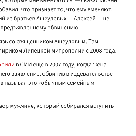
х, которые мне вменяются», — сказал Иоанн
бавил, что признает то, что ему вменяют,
тий из братьев Ащеуловых — Алексей — не
к предъявленному обвинению.
язь со священником Ащеуловым. Там
клириком Липецкой митрополии с 2008 года.
орили
в СМИ еще в 2007 году, когда жена
него заявление, обвинив в издевательстве
ов называл это «обычным семейным
вор мужчине, который собирался вступить