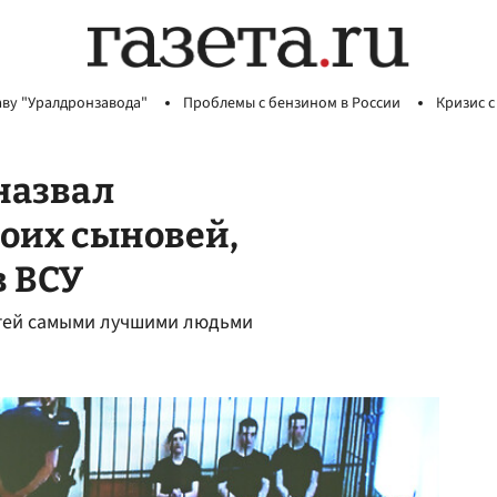
аву "Уралдронзавода"
Проблемы с бензином в России
Кризис с
назвал
оих сыновей,
в ВСУ
етей самыми лучшими людьми