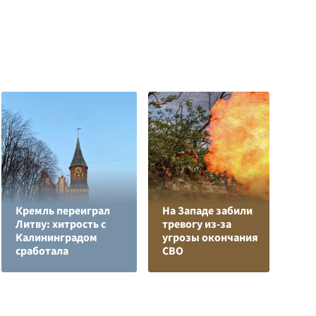
Кремль переиграл
На Западе забили
Л
Литву: хитрость с
тревогу из-за
з
Калининградом
угрозы окончания
в
сработала
СВО
р