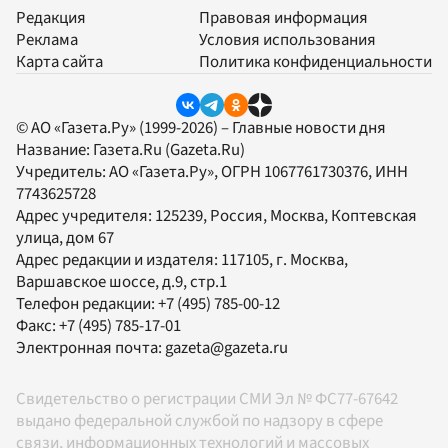
Редакция
Правовая информация
Реклама
Условия использования
Карта сайта
Политика конфиденциальности
© АО «Газета.Ру» (1999-2026) – Главные новости дня
Название:
Газета.Ru
(Gazeta.Ru)
Учредитель:
АО «Газета.Ру»
, ОГРН 1067761730376, ИНН
7743625728
Адрес учредителя: 125239, Россия, Москва, Коптевская
улица, дом 67
Адрес редакции и издателя:
117105
, г.
Москва
,
Варшавское шоссе, д.9, стр.1
Телефон редакции:
+7 (495) 785-00-12
Факс:
+7 (495) 785-17-01
Электронная почта:
gazeta@gazeta.ru
Свидетельство о регистрации СМИ Эл № ФС77-67642
выдано федеральной службой по надзору в сфере
связи, информационных технологий и массовых