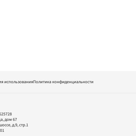
ия использования
Политика конфиденциальности
625728
а, дом 67
ссе, д.9, стр.1
-01