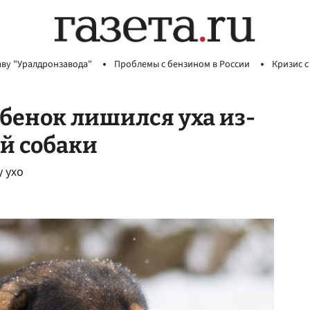
аву "Уралдронзавода"
Проблемы с бензином в России
Кризис с
ебенок лишился уха из-
й собаки
 ухо