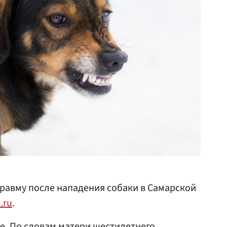
равму после нападения собаки в Самарской
.ru
.
е
. По словам матери шестилетнего