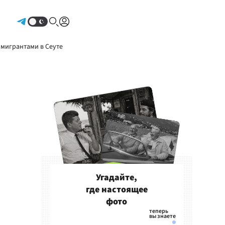
Авторизоваться
 мигрантами в Сеуте
Угадайте,
где настоящее
фото