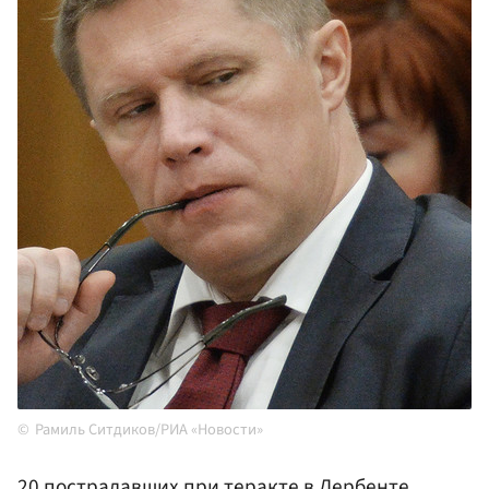
Рамиль Ситдиков/РИА «Новости»
20 пострадавших при теракте в
Дербенте