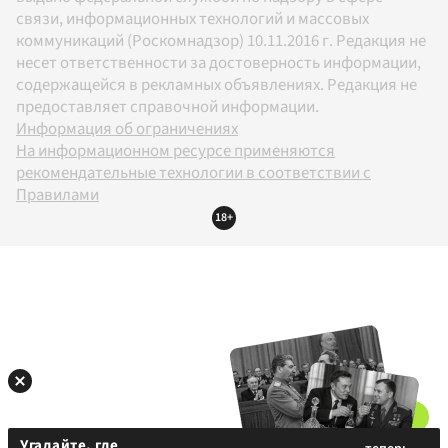
связи, информационных технологий и массовых
коммуникаций (Роскомнадзор) 10.11.2016 г. Редакция не
несет ответственности за достоверность информации,
содержащейся в рекламных объявлениях. Редакция не
предоставляет справочной информации.
Информация об ограничениях
На информационном ресурсе применяются
рекомендательные технологии в соответствии с
Правилами
18+
Угадайте, где