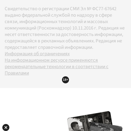
Свидетельство о регистрации СМИ Эл № ФС77-67642
выдано федеральной службой по надзору в сфере
связи, информационных технологий и массовых
коммуникаций (Роскомнадзор) 10.11.2016 г. Редакция не
несет ответственности за достоверность информации,
содержащейся в рекламных объявлениях. Редакция не
предоставляет справочной информации.
Информация об ограничениях
На информационном ресурсе применяются
рекомендательные технологии в соответствии с
Правилами
18+