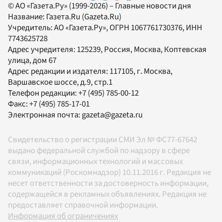
© АО «Газета.Ру» (1999-2026) – Главные новости дня
Название:
Газета.Ru
(Gazeta.Ru)
Учредитель:
АО «Газета.Ру»
, ОГРН 1067761730376, ИНН
7743625728
Адрес учредителя: 125239, Россия, Москва, Коптевская
улица, дом 67
Адрес редакции и издателя:
117105
, г.
Москва
,
Варшавское шоссе, д.9, стр.1
Телефон редакции:
+7 (495) 785-00-12
Факс:
+7 (495) 785-17-01
Электронная почта:
gazeta@gazeta.ru
Свидетельство о регистрации СМИ Эл № ФС77-67642
выдано федеральной службой по надзору в сфере
связи, информационных технологий и массовых
коммуникаций (Роскомнадзор) 10.11.2016 г. Редакция не
несет ответственности за достоверность информации,
содержащейся в рекламных объявлениях. Редакция не
предоставляет справочной информации.
Информация об ограничениях