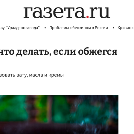
аву "Уралдронзавода"
Проблемы с бензином в России
Кризис с
то делать, если обжегся
зовать вату, масла и кремы