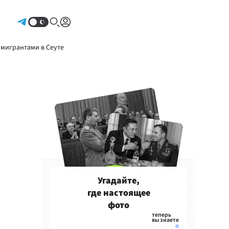
Авторизоваться
 мигрантами в Сеуте
Угадайте,
где настоящее
фото