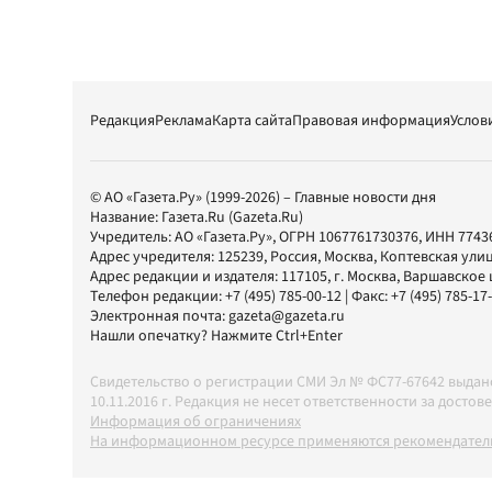
Редакция
Реклама
Карта сайта
Правовая информация
Услов
© АО «Газета.Ру» (1999-2026) – Главные новости дня
Название:
Газета.Ru
(Gazeta.Ru)
Учредитель:
АО «Газета.Ру»
, ОГРН 1067761730376, ИНН 7743
Адрес учредителя: 125239, Россия, Москва, Коптевская улиц
Адрес редакции и издателя:
117105
, г.
Москва
,
Варшавское шо
Телефон редакции:
+7 (495) 785-00-12
| Факс:
+7 (495) 785-17
Электронная почта:
gazeta@gazeta.ru
Нашли опечатку? Нажмите Ctrl+Enter
Свидетельство о регистрации СМИ Эл № ФС77-67642 выда
10.11.2016 г. Редакция не несет ответственности за дос
Информация об ограничениях
На информационном ресурсе применяются рекомендатель