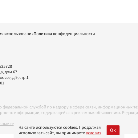
ия использования
Политика конфиденциальности
625728
а, дом 67
ссе, д.9, стр.1
-01
но федеральной службой по надзору в сфере связи, информационных т
товерность информации, содержащейся в рекламных объявлениях. Редак
ные технологии в соответствии с Правилами
На сайте используются cookies. Продолжая
Ok
использовать сайт, вы принимаете
условия