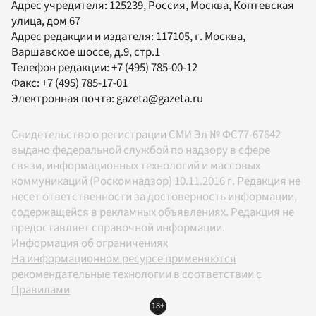
Адрес учредителя: 125239, Россия, Москва, Коптевская
улица, дом 67
Адрес редакции и издателя:
117105
, г.
Москва
,
Варшавское шоссе, д.9, стр.1
Телефон редакции:
+7 (495) 785-00-12
Факс:
+7 (495) 785-17-01
Электронная почта:
gazeta@gazeta.ru
Свидетельство о регистрации СМИ Эл № ФС77-67642
выдано федеральной службой по надзору в сфере
связи, информационных технологий и массовых
коммуникаций (Роскомнадзор) 10.11.2016 г. Редакция не
несет ответственности за достоверность информации,
содержащейся в рекламных объявлениях. Редакция не
предоставляет справочной информации.
Информация об ограничениях
На информационном ресурсе применяются
рекомендательные технологии в соответствии с
Правилами
18+