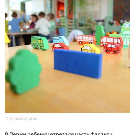
Depositphotos
В
Перми
ребенку отрезало часть фаланги