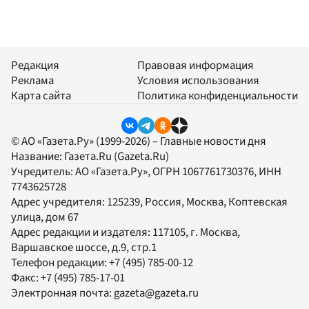
Редакция
Правовая информация
Реклама
Условия использования
Карта сайта
Политика конфиденциальности
© АО «Газета.Ру» (1999-2026) – Главные новости дня
Название:
Газета.Ru
(Gazeta.Ru)
Учредитель:
АО «Газета.Ру»
, ОГРН 1067761730376, ИНН
7743625728
Адрес учредителя: 125239, Россия, Москва, Коптевская
улица, дом 67
Адрес редакции и издателя:
117105
, г.
Москва
,
Варшавское шоссе, д.9, стр.1
Телефон редакции:
+7 (495) 785-00-12
Факс:
+7 (495) 785-17-01
Электронная почта:
gazeta@gazeta.ru