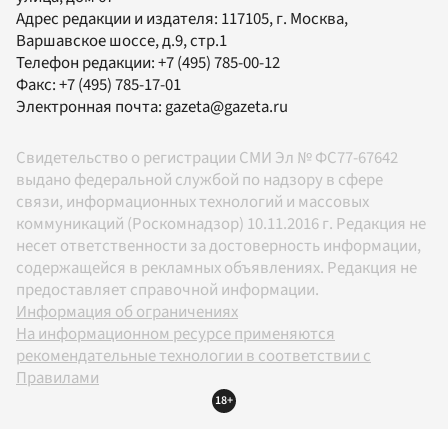
Адрес редакции и издателя:
117105
, г.
Москва
,
Варшавское шоссе, д.9, стр.1
Телефон редакции:
+7 (495) 785-00-12
Факс:
+7 (495) 785-17-01
Электронная почта:
gazeta@gazeta.ru
Свидетельство о регистрации СМИ Эл № ФС77-67642
выдано федеральной службой по надзору в сфере
связи, информационных технологий и массовых
коммуникаций (Роскомнадзор) 10.11.2016 г. Редакция не
несет ответственности за достоверность информации,
содержащейся в рекламных объявлениях. Редакция не
предоставляет справочной информации.
Информация об ограничениях
На информационном ресурсе применяются
рекомендательные технологии в соответствии с
Правилами
18+