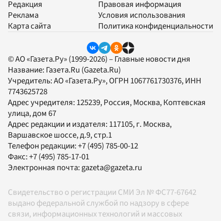
Редакция
Правовая информация
Реклама
Условия использования
Карта сайта
Политика конфиденциальности
© АО «Газета.Ру» (1999-2026) – Главные новости дня
Название:
Газета.Ru
(Gazeta.Ru)
Учредитель:
АО «Газета.Ру»
, ОГРН 1067761730376, ИНН
7743625728
Адрес учредителя: 125239, Россия, Москва, Коптевская
улица, дом 67
Адрес редакции и издателя:
117105
, г.
Москва
,
Варшавское шоссе, д.9, стр.1
Телефон редакции:
+7 (495) 785-00-12
Факс:
+7 (495) 785-17-01
Электронная почта:
gazeta@gazeta.ru
Свидетельство о регистрации СМИ Эл № ФС77-67642
выдано федеральной службой по надзору в сфере
связи, информационных технологий и массовых