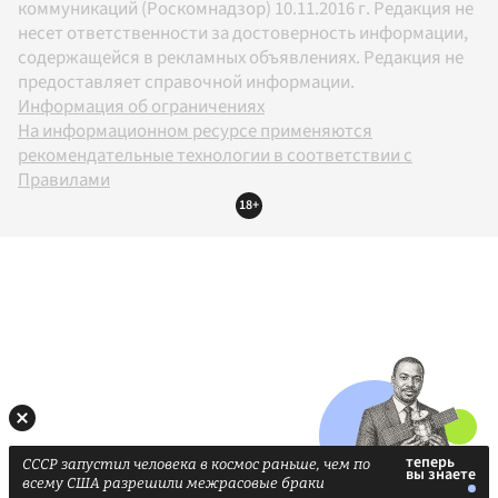
коммуникаций (Роскомнадзор) 10.11.2016 г. Редакция не
несет ответственности за достоверность информации,
содержащейся в рекламных объявлениях. Редакция не
предоставляет справочной информации.
Информация об ограничениях
На информационном ресурсе применяются
рекомендательные технологии в соответствии с
Правилами
18+
СССР запустил человека в космос раньше, чем по
всему США разрешили межрасовые браки