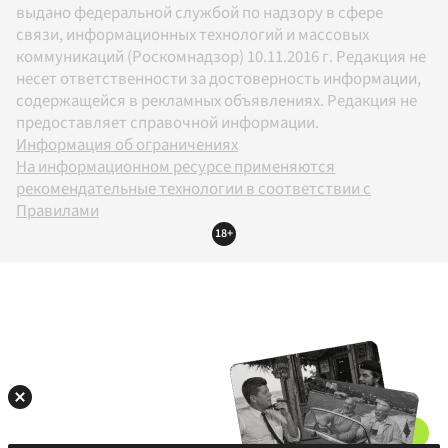
выдано федеральной службой по надзору в сфере
связи, информационных технологий и массовых
коммуникаций (Роскомнадзор) 10.11.2016 г. Редакция не
несет ответственности за достоверность информации,
содержащейся в рекламных объявлениях. Редакция не
предоставляет справочной информации.
Информация об ограничениях
На информационном ресурсе применяются
рекомендательные технологии в соответствии с
Правилами
18+