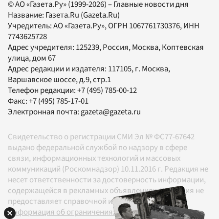
© АО «Газета.Ру» (1999-2026) – Главные новости дня
Название:
Газета.Ru
(Gazeta.Ru)
Учредитель:
АО «Газета.Ру»
, ОГРН 1067761730376, ИНН
7743625728
Адрес учредителя: 125239, Россия, Москва, Коптевская
улица, дом 67
Адрес редакции и издателя:
117105
, г.
Москва
,
Варшавское шоссе, д.9, стр.1
Телефон редакции:
+7 (495) 785-00-12
Факс:
+7 (495) 785-17-01
Электронная почта:
gazeta@gazeta.ru
Свидетельство о регистрации СМИ Эл № ФС77-67642
выдано федеральной службой по надзору в сфере
связи, информационных технологий и массовых
коммуникаций (Роскомнадзор) 10.11.2016 г. Редакция не
несет ответственности за достоверность информации,
содержащейся в рекламных объявлениях. Редакция не
предоставляет справочной информации.
Информация об ограничениях