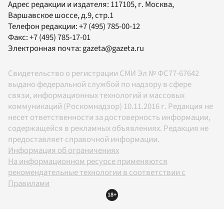
Адрес редакции и издателя:
117105
, г.
Москва
,
Варшавское шоссе, д.9, стр.1
Телефон редакции:
+7 (495) 785-00-12
Факс:
+7 (495) 785-17-01
Электронная почта:
gazeta@gazeta.ru
Свидетельство о регистрации СМИ Эл № ФС77-67642
выдано федеральной службой по надзору в сфере
связи, информационных технологий и массовых
коммуникаций (Роскомнадзор) 10.11.2016 г. Редакция не
несет ответственности за достоверность информации,
содержащейся в рекламных объявлениях. Редакция не
предоставляет справочной информации.
Информация об ограничениях
На информационном ресурсе применяются
рекомендательные технологии в соответствии с
Правилами
18+