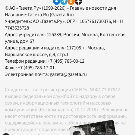
© АО «Газета.Ру» (1999-2026) – Главные новости дня
Название:
Газета.Ru
(Gazeta.Ru)
Учредитель:
АО «Газета.Ру»
, ОГРН 1067761730376, ИНН
7743625728
Адрес учредителя: 125239, Россия, Москва, Коптевская
улица, дом 67
Адрес редакции и издателя:
117105
, г.
Москва
,
Варшавское шоссе, д.9, стр.1
Телефон редакции:
+7 (495) 785-00-12
Факс:
+7 (495) 785-17-01
Электронная почта:
gazeta@gazeta.ru
Свидетельство о регистрации СМИ Эл № ФС77-67642
выдано федеральной службой по надзору в сфере
связи, информационных технологий и массовых
коммуникаций (Роскомнадзор) 10.11.2016 г. Редакция не
несет ответственности за достоверность информации,
содержащейся в рекламных объявлениях. Редакция не
предоставляет справочной информации.