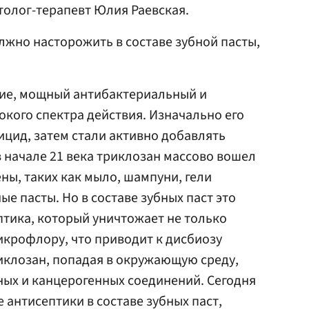
атолог-терапевт Юлия Раевская.
лжно насторожить в составе зубной пасты,
ние, мощный антибактериальный и
кого спектра действия. Изначально его
ицид, затем стали активно добавлять
в начале 21 века триклозан массово вошел
ены, таких как мыло, шампуни, гели
ые пасты. Но в составе зубных паст это
птика, который уничтожает не только
икрофлору, что приводит к дисбиозу
риклозан, попадая в окружающую среду,
ых и канцерогенных соединений. Сегодня
 антисептики в составе зубных паст,