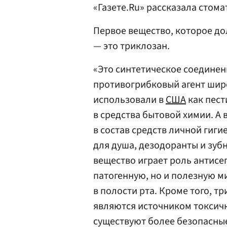
«Газете.Ru» рассказала стом
Первое вещество, которое до
— это триклозан.
«Это синтетическое соедине
противогрибковый агент широ
использовали в
США
как пест
в средства бытовой химии. А 
в состав средств личной гиги
для душа, дезодоранты и зубн
вещество играет роль антисе
патогенную, но и полезную м
в полости рта. Кроме того, т
являются источником токсичн
существуют более безопасные