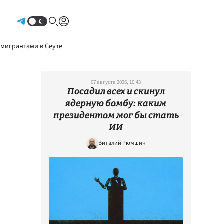
Авторизоваться
 мигрантами в Сеуте
07 августа 2026, 10:43
Посадил всех и скинул
ядерную бомбу: каким
президентом мог бы стать
ИИ
Виталий Рюмшин