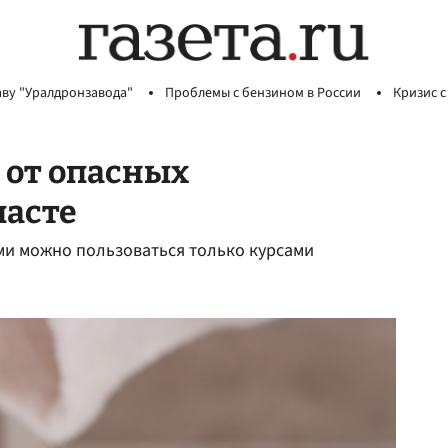
аву "Уралдронзавода"
Проблемы с бензином в России
Кризис с
 от опасных
пасте
ами можно пользоваться только курсами