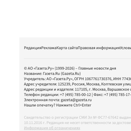
Редакция
Реклама
Карта сайта
Правовая информация
Услов
© АО «Газета.Ру» (1999-2026) – Главные новости дня
Название:
Газета.Ru
(Gazeta.Ru)
Учредитель:
АО «Газета.Ру»
, ОГРН 1067761730376, ИНН 7743
Адрес учредителя: 125239, Россия, Москва, Коптевская улиц
Адрес редакции и издателя:
117105
, г.
Москва
,
Варшавское шо
Телефон редакции:
+7 (495) 785-00-12
| Факс:
+7 (495) 785-17
Электронная почта:
gazeta@gazeta.ru
Нашли опечатку? Нажмите Ctrl+Enter
Свидетельство о регистрации СМИ Эл № ФС77-67642 выда
10.11.2016 г. Редакция не несет ответственности за дос
Информация об ограничениях