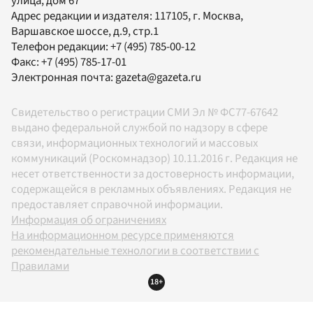
улица, дом 67
Адрес редакции и издателя:
117105
, г.
Москва
,
Варшавское шоссе, д.9, стр.1
Телефон редакции:
+7 (495) 785-00-12
Факс:
+7 (495) 785-17-01
Электронная почта:
gazeta@gazeta.ru
Свидетельство о регистрации СМИ Эл № ФС77-67642
выдано федеральной службой по надзору в сфере
связи, информационных технологий и массовых
коммуникаций (Роскомнадзор) 10.11.2016 г. Редакция не
несет ответственности за достоверность информации,
содержащейся в рекламных объявлениях. Редакция не
предоставляет справочной информации.
Информация об ограничениях
На информационном ресурсе применяются
рекомендательные технологии в соответствии с
Правилами
18+