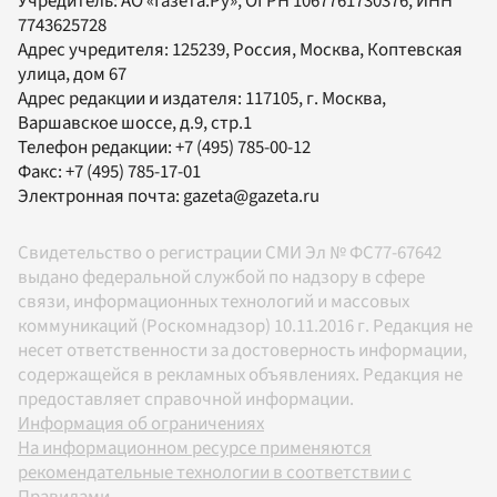
Учредитель:
АО «Газета.Ру»
, ОГРН 1067761730376, ИНН
7743625728
Адрес учредителя: 125239, Россия, Москва, Коптевская
улица, дом 67
Адрес редакции и издателя:
117105
, г.
Москва
,
Варшавское шоссе, д.9, стр.1
Телефон редакции:
+7 (495) 785-00-12
Факс:
+7 (495) 785-17-01
Электронная почта:
gazeta@gazeta.ru
Свидетельство о регистрации СМИ Эл № ФС77-67642
выдано федеральной службой по надзору в сфере
связи, информационных технологий и массовых
коммуникаций (Роскомнадзор) 10.11.2016 г. Редакция не
несет ответственности за достоверность информации,
содержащейся в рекламных объявлениях. Редакция не
предоставляет справочной информации.
Информация об ограничениях
На информационном ресурсе применяются
рекомендательные технологии в соответствии с