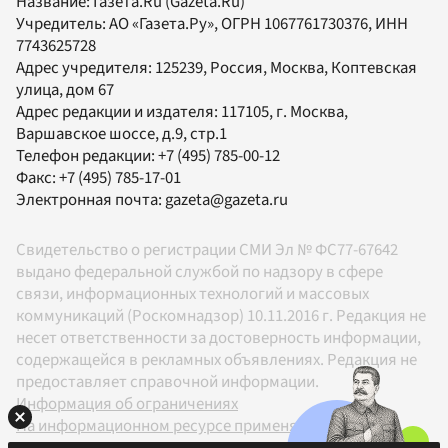
Название:
Газета.Ru
(Gazeta.Ru)
Учредитель:
АО «Газета.Ру»
, ОГРН 1067761730376, ИНН
7743625728
Адрес учредителя: 125239, Россия, Москва, Коптевская
улица, дом 67
Адрес редакции и издателя:
117105
, г.
Москва
,
Варшавское шоссе, д.9, стр.1
Телефон редакции:
+7 (495) 785-00-12
Факс:
+7 (495) 785-17-01
Электронная почта:
gazeta@gazeta.ru
Свидетельство о регистрации СМИ Эл № ФС77-67642
выдано федеральной службой по надзору в сфере
связи, информационных технологий и массовых
коммуникаций (Роскомнадзор) 10.11.2016 г. Редакция не
несет ответственности за достоверность информации,
содержащейся в рекламных объявлениях. Редакция не
предоставляет справочной информации.
Информация об ограничениях
На информационном ресурсе применяются