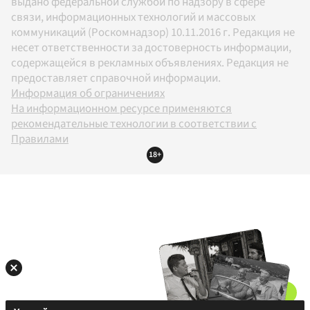
выдано федеральной службой по надзору в сфере
связи, информационных технологий и массовых
коммуникаций (Роскомнадзор) 10.11.2016 г. Редакция не
несет ответственности за достоверность информации,
содержащейся в рекламных объявлениях. Редакция не
предоставляет справочной информации.
Информация об ограничениях
На информационном ресурсе применяются
рекомендательные технологии в соответствии с
Правилами
18+