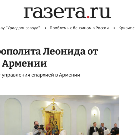
аву "Уралдронзавода"
Проблемы с бензином в России
Кризис с
ополита Леонида от
в Армении
 управления епархией в Армении