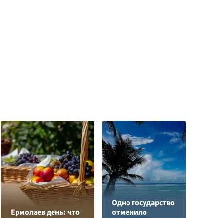
Одно государство
Л
Ермолаев день: что
отменило
з