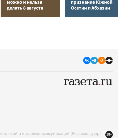
можно и нельзя
признание Южной
в
делать 8 августа
Осетии и Абхазии
р
ехнологий и массовых коммуникаций (Роскомнадзор)
18+