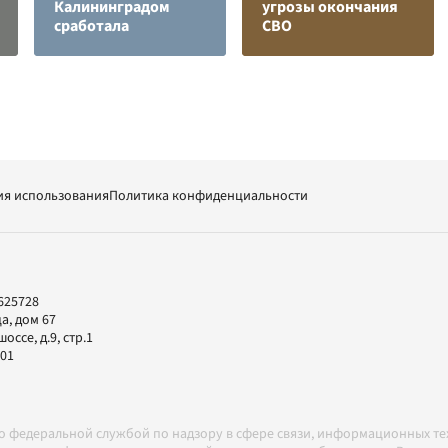
Калининградом
угрозы окончания
сработала
СВО
ия использования
Политика конфиденциальности
625728
а, дом 67
ссе, д.9, стр.1
-01
но федеральной службой по надзору в сфере связи, информационных т