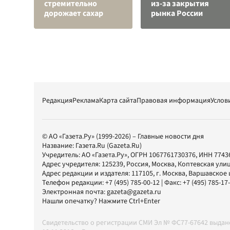
стремительно
из-за закрытия
дорожает сахар
рынка России
Редакция
Реклама
Карта сайта
Правовая информация
Услов
© АО «Газета.Ру» (1999-2026) – Главные новости дня
Название:
Газета.Ru
(Gazeta.Ru)
Учредитель:
АО «Газета.Ру»
, ОГРН 1067761730376, ИНН 7743
Адрес учредителя: 125239, Россия, Москва, Коптевская улиц
Адрес редакции и издателя:
117105
, г.
Москва
,
Варшавское шо
Телефон редакции:
+7 (495) 785-00-12
| Факс:
+7 (495) 785-17
Электронная почта:
gazeta@gazeta.ru
Нашли опечатку? Нажмите Ctrl+Enter
Свидетельство о регистрации СМИ Эл № ФС77-67642 выда