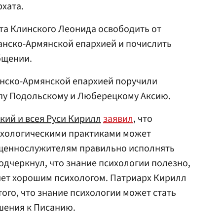
рхата.
а Клинского Леонида освободить от
анско-Армянской епархией и почислить
бщении.
нско-Армянской епархией поручили
пу Подольскому и Люберецкому Аксию.
кий и всея Руси Кирилл
заявил
, что
ихологическими практиками может
щеннослужителям правильно исполнять
одчеркнул, что знание психологии полезно,
нет хорошим психологом. Патриарх Кирилл
ого, что знание психологии может стать
шения к Писанию.