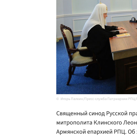
Игорь Палкин/Пресс-служба Патриархии РПЦ/
Священный синод Русской пра
митрополита Клинского Леон
Армянской епархией РПЦ. Об