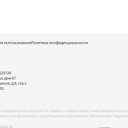
ия использования
Политика конфиденциальности
625728
а, дом 67
ссе, д.9, стр.1
-01
но федеральной службой по надзору в сфере связи, информационных т
товерность информации, содержащейся в рекламных объявлениях. Редак
ные технологии в соответствии с Правилами