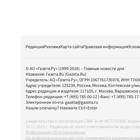
Редакция
Реклама
Карта сайта
Правовая информация
Услов
© АО «Газета.Ру» (1999-2026) – Главные новости дня
Название:
Газета.Ru
(Gazeta.Ru)
Учредитель:
АО «Газета.Ру»
, ОГРН 1067761730376, ИНН 7743
Адрес учредителя: 125239, Россия, Москва, Коптевская улиц
Адрес редакции и издателя:
117105
, г.
Москва
,
Варшавское шо
Телефон редакции:
+7 (495) 785-00-12
| Факс:
+7 (495) 785-17
Электронная почта:
gazeta@gazeta.ru
Нашли опечатку? Нажмите Ctrl+Enter
Свидетельство о регистрации СМИ Эл № ФС77-67642 выда
10.11.2016 г. Редакция не несет ответственности за дос
Информация об ограничениях
На информационном ресурсе применяются рекомендатель