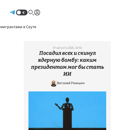
Авторизоваться
 мигрантами в Сеуте
07 августа 2026, 10:43
Посадил всех и скинул
ядерную бомбу: каким
президентом мог бы стать
ИИ
Виталий Рюмшин