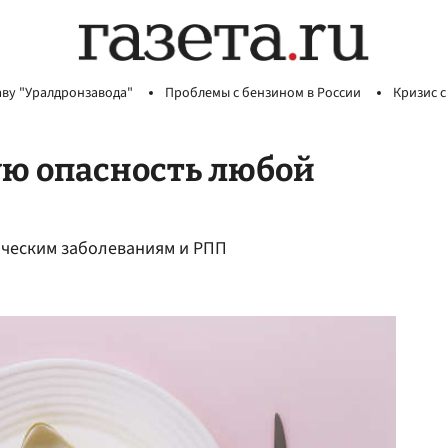
аву "Уралдронзавода"
Проблемы с бензином в России
Кризис с
ую опасность любой
ическим заболеваниям и РПП