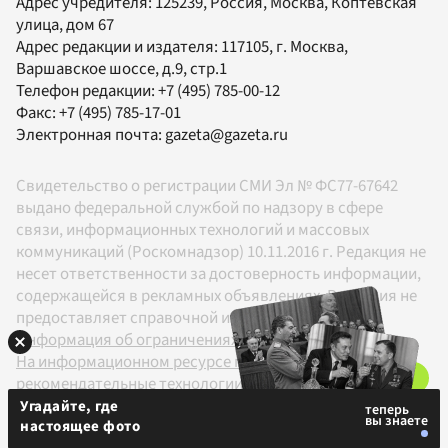
Адрес учредителя: 125239, Россия, Москва, Коптевская
улица, дом 67
Адрес редакции и издателя:
117105
, г.
Москва
,
Варшавское шоссе, д.9, стр.1
Телефон редакции:
+7 (495) 785-00-12
Факс:
+7 (495) 785-17-01
Электронная почта:
gazeta@gazeta.ru
Свидетельство о регистрации СМИ Эл № ФС77-67642
выдано федеральной службой по надзору в сфере
связи, информационных технологий и массовых
коммуникаций (Роскомнадзор) 10.11.2016 г. Редакция не
несет ответственности за достоверность информации,
содержащейся в рекламных объявлениях. Редакция не
предоставляет справочной информации.
Информация об ограничениях
На информационном ресурсе применяются
рекомендательные технологии в соответствии с
Правилами
Угадайте, где
настоящее фото
18+