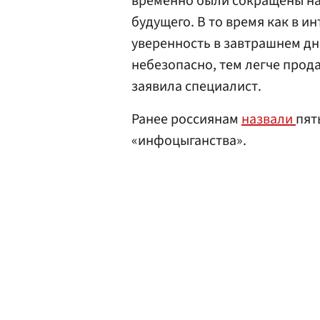
временно были сокращены на 
будущего. В то время как в 
уверенность в завтрашнем д
небезопасно, тем легче прод
заявила специалист.
Ранее россиянам
назвали
пят
«инфоцыганства».