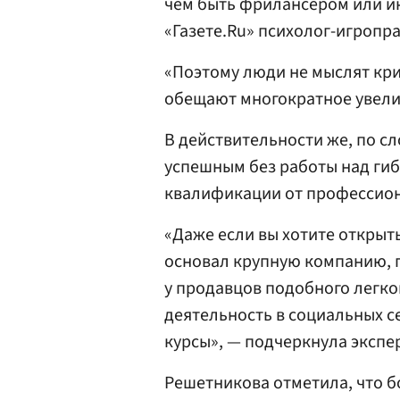
чем быть фрилансером или и
«Газете.Ru» психолог-игропр
«Поэтому люди не мыслят кри
обещают многократное увелич
В действительности же, по с
успешным без работы над ги
квалификации от профессион
«Даже если вы хотите открыть 
основал крупную компанию, 
у продавцов подобного легког
деятельность в социальных сет
курсы», — подчеркнула экспе
Решетникова отметила, что б