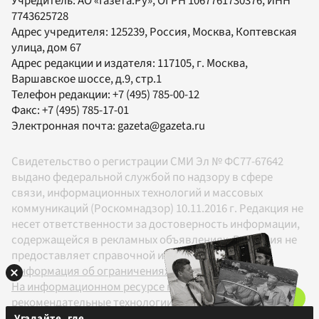
Учредитель:
АО «Газета.Ру»
, ОГРН 1067761730376, ИНН
7743625728
Адрес учредителя: 125239, Россия, Москва, Коптевская
улица, дом 67
Адрес редакции и издателя:
117105
, г.
Москва
,
Варшавское шоссе, д.9, стр.1
Телефон редакции:
+7 (495) 785-00-12
Факс:
+7 (495) 785-17-01
Электронная почта:
gazeta@gazeta.ru
Свидетельство о регистрации СМИ Эл № ФС77-67642
выдано федеральной службой по надзору в сфере
связи, информационных технологий и массовых
коммуникаций (Роскомнадзор) 10.11.2016 г. Редакция не
несет ответственности за достоверность информации,
содержащейся в рекламных объявлениях. Редакция не
предоставляет справочной информации.
Информация об ограничениях
На информационном ресурсе применяются
рекомендательные технологии в соответствии с
Правилами
Угадайте, где