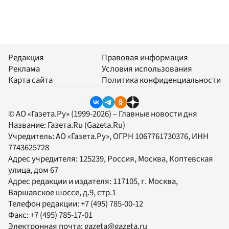
Редакция
Правовая информация
Реклама
Условия использования
Карта сайта
Политика конфиденциальности
© АО «Газета.Ру» (1999-2026) – Главные новости дня
Название:
Газета.Ru
(Gazeta.Ru)
Учредитель:
АО «Газета.Ру»
, ОГРН 1067761730376, ИНН
7743625728
Адрес учредителя: 125239, Россия, Москва, Коптевская
улица, дом 67
Адрес редакции и издателя:
117105
, г.
Москва
,
Варшавское шоссе, д.9, стр.1
Телефон редакции:
+7 (495) 785-00-12
Факс:
+7 (495) 785-17-01
Электронная почта:
gazeta@gazeta.ru