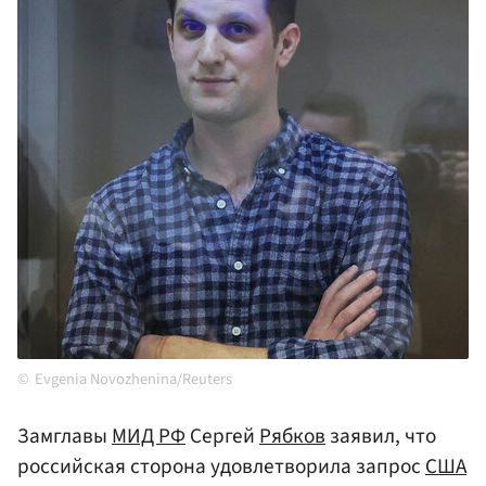
Evgenia Novozhenina/Reuters
Замглавы
МИД
РФ
Сергей
Рябков
заявил, что
российская сторона удовлетворила запрос
США