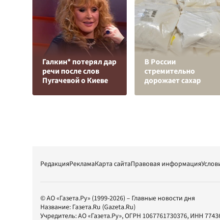
Галкин* потерял дар
В России
речи после слов
стремительно
Пугачевой о Киеве
дорожает сахар
Редакция
Реклама
Карта сайта
Правовая информация
Услов
© АО «Газета.Ру» (1999-2026) – Главные новости дня
Название:
Газета.Ru
(Gazeta.Ru)
Учредитель:
АО «Газета.Ру»
, ОГРН 1067761730376, ИНН 7743