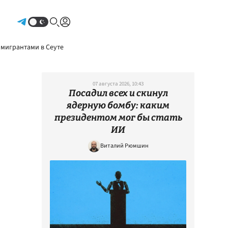
Авторизоваться
 мигрантами в Сеуте
07 августа 2026, 10:43
Посадил всех и скинул
ядерную бомбу: каким
президентом мог бы стать
ИИ
Виталий Рюмшин