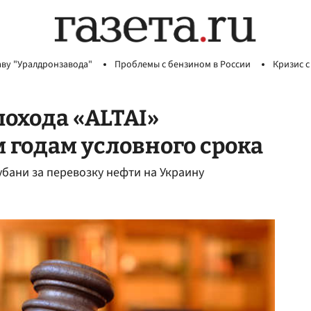
аву "Уралдронзавода"
Проблемы с бензином в России
Кризис с
охода «ALTAI»
 годам условного срока
убани за перевозку нефти на Украину