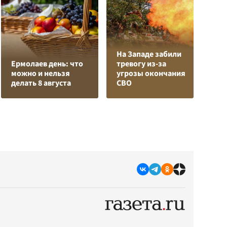
На Западе забили
К
Ермолаев день: что
тревогу из-за
Л
можно и нельзя
угрозы окончания
К
делать 8 августа
СВО
с