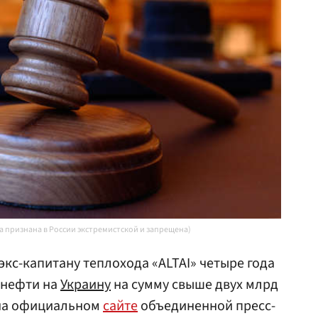
ta признана в России экстремистской и запрещена)
экс-капитану теплохода «ALTAI» четыре года
н нефти на
Украину
на сумму свыше двух млрд
 на официальном
сайте
объединенной пресс-