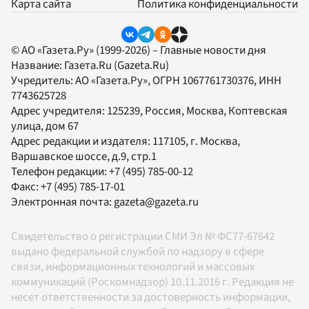
Карта сайта
Политика конфиденциальности
© АО «Газета.Ру» (1999-2026) – Главные новости дня
Название:
Газета.Ru
(Gazeta.Ru)
Учредитель:
АО «Газета.Ру»
, ОГРН 1067761730376, ИНН
7743625728
Адрес учредителя: 125239, Россия, Москва, Коптевская
улица, дом 67
Адрес редакции и издателя:
117105
, г.
Москва
,
Варшавское шоссе, д.9, стр.1
Телефон редакции:
+7 (495) 785-00-12
Факс:
+7 (495) 785-17-01
Электронная почта:
gazeta@gazeta.ru
Свидетельство о регистрации СМИ Эл № ФС77-67642
выдано федеральной службой по надзору в сфере
связи, информационных технологий и массовых
коммуникаций (Роскомнадзор) 10.11.2016 г. Редакция не
несет ответственности за достоверность информации,