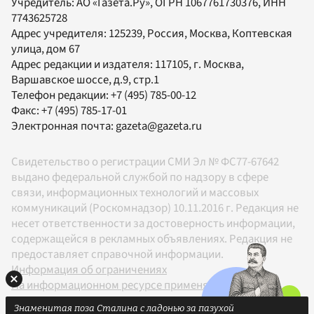
Учредитель:
АО «Газета.Ру»
, ОГРН 1067761730376, ИНН
7743625728
Адрес учредителя: 125239, Россия, Москва, Коптевская
улица, дом 67
Адрес редакции и издателя:
117105
, г.
Москва
,
Варшавское шоссе, д.9, стр.1
Телефон редакции:
+7 (495) 785-00-12
Факс:
+7 (495) 785-17-01
Электронная почта:
gazeta@gazeta.ru
Свидетельство о регистрации СМИ Эл № ФС77-67642
выдано федеральной службой по надзору в сфере
связи, информационных технологий и массовых
коммуникаций (Роскомнадзор) 10.11.2016 г. Редакция не
несет ответственности за достоверность информации,
содержащейся в рекламных объявлениях. Редакция не
предоставляет справочной информации.
Информация об ограничениях
На информационном ресурсе применяются
рекомендательные технологии в соответствии с
Знаменитая поза Сталина с ладонью за пазухой