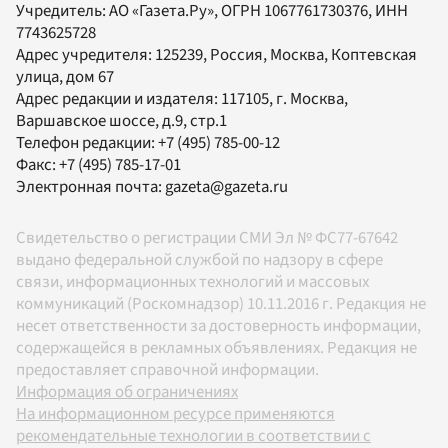
Учредитель:
АО «Газета.Ру»
, ОГРН 1067761730376, ИНН
7743625728
Адрес учредителя: 125239, Россия, Москва, Коптевская
улица, дом 67
Адрес редакции и издателя:
117105
, г.
Москва
,
Варшавское шоссе, д.9, стр.1
Телефон редакции:
+7 (495) 785-00-12
Факс:
+7 (495) 785-17-01
Электронная почта:
gazeta@gazeta.ru
Свидетельство о регистрации СМИ Эл № ФС77-67642
выдано федеральной службой по надзору в сфере
связи, информационных технологий и массовых
коммуникаций (Роскомнадзор) 10.11.2016 г. Редакция не
несет ответственности за достоверность информации,
содержащейся в рекламных объявлениях. Редакция не
предоставляет справочной информации.
Информация об ограничениях
На информационном ресурсе применяются
рекомендательные технологии в соответствии с