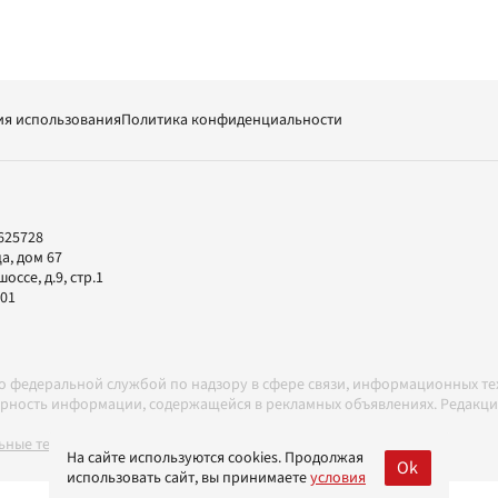
ия использования
Политика конфиденциальности
625728
а, дом 67
ссе, д.9, стр.1
-01
но федеральной службой по надзору в сфере связи, информационных т
товерность информации, содержащейся в рекламных объявлениях. Редак
ные технологии в соответствии с Правилами
На сайте используются cookies. Продолжая
Ok
использовать сайт, вы принимаете
условия