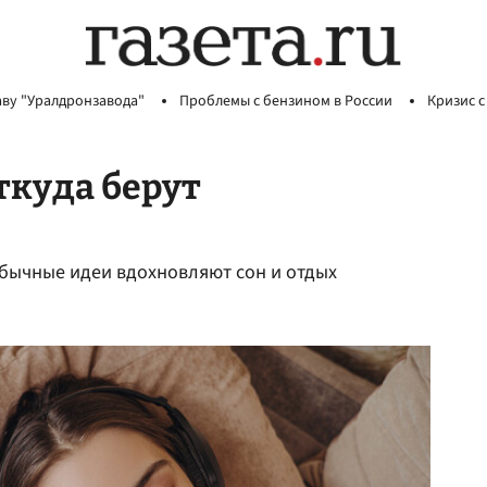
аву "Уралдронзавода"
Проблемы с бензином в России
Кризис с
ткуда берут
обычные идеи вдохновляют сон и отдых