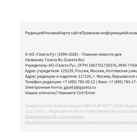
Редакция
Реклама
Карта сайта
Правовая информация
Услов
© АО «Газета.Ру» (1999-2026) – Главные новости дня
Название:
Газета.Ru
(Gazeta.Ru)
Учредитель:
АО «Газета.Ру»
, ОГРН 1067761730376, ИНН 7743
Адрес учредителя: 125239, Россия, Москва, Коптевская улиц
Адрес редакции и издателя:
117105
, г.
Москва
,
Варшавское шо
Телефон редакции:
+7 (495) 785-00-12
| Факс:
+7 (495) 785-17
Электронная почта:
gazeta@gazeta.ru
Нашли опечатку? Нажмите Ctrl+Enter
Свидетельство о регистрации СМИ Эл № ФС77-67642 выда
10.11.2016 г. Редакция не несет ответственности за дос
Информация об ограничениях
На информационном ресурсе применяются рекомендатель